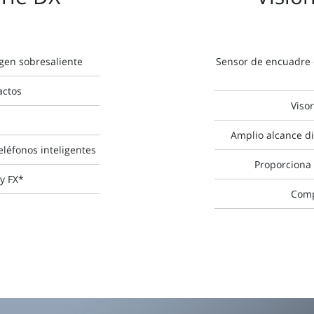
gen sobresaliente
Sensor de encuadre 
actos
Viso
Amplio alcance di
eléfonos inteligentes
Proporciona 
y FX*
Comp