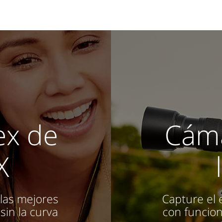
ex de
Cáma
X
las mejores
Capture el
sin la curva
con funcio