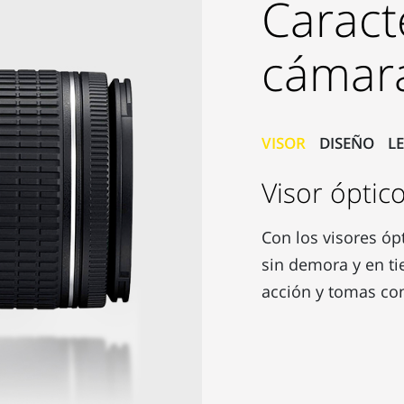
Caract
cámara 
VISOR
DISEÑO
L
Visor óptic
Con los visores ópt
sin demora y en ti
acción y tomas con