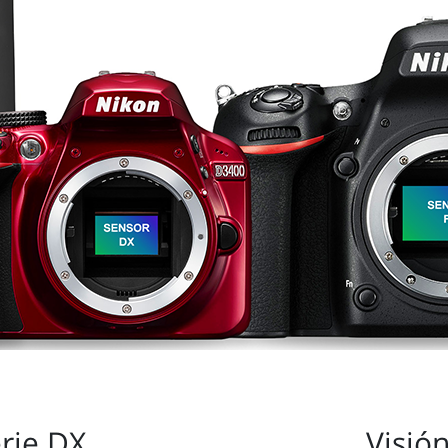
erie DX
Visión