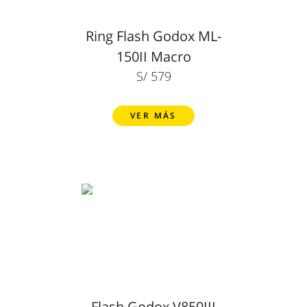
Ring Flash Godox ML-
150II Macro
S/ 579
VER MÁS
Flash Godox V850III