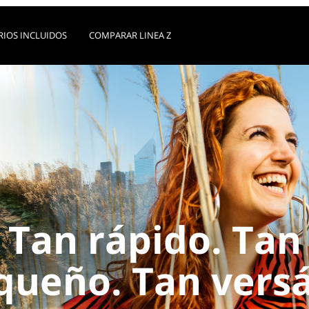
RIOS INCLUIDOS
COMPARAR LINEA Z
Tan rápido. Tan
queño. Tan versát