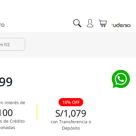
TO
199
10% OFF
in interés de
100
S/1,079
s de Crédito
con Transferencia o
ionadas
Depósito