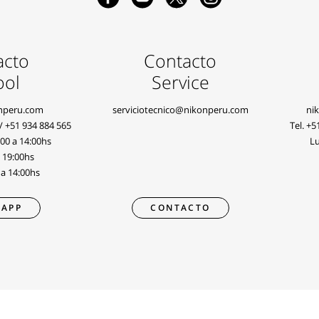
acto
Contacto
ool
Service
nperu.com
serviciotecnico@nikonperu.com
ni
/
+51 934 884 565
Tel.
+5
:00 a 14:00hs
Lu
a 19:00hs
 a 14:00hs
APP
CONTACTO