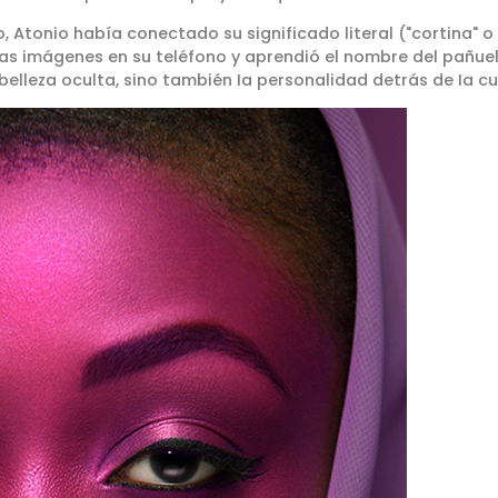
o, Atonio había conectado su significado literal ("cortina" o
las imágenes en su teléfono y aprendió el nombre del pañue
belleza oculta, sino también Ia personalidad detrás de Ia cu