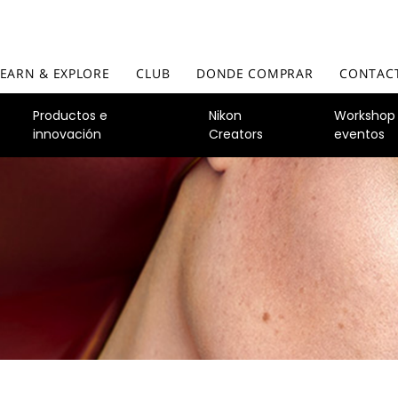
LEARN & EXPLORE
CLUB
DONDE COMPRAR
CONTAC
Productos e
Nikon
Workshop
innovación
Creators
eventos