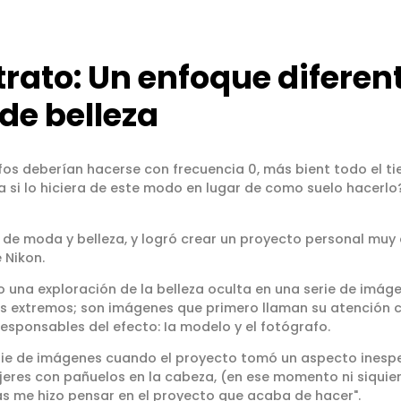
trato: Un enfoque diferen
 de belleza
os deberían hacerse con frecuencia 0, más bient todo el ti
ía si lo hiciera de este modo en lugar de como suelo hacerlo
 de moda y belleza, y logró crear un proyecto personal muy 
e Nikon.
 una exploración de la belleza oculta en una serie de imág
s extremos; son imágenes que primero llaman su atención con
 responsables del efecto: Ia modelo y el fotógrafo.
ie de imágenes cuando el proyecto tomó un aspecto inespe
ujeres con pañuelos en la cabeza, (en ese momento ni siqui
as me hizo pensar en el proyecto que acaba de hacer".