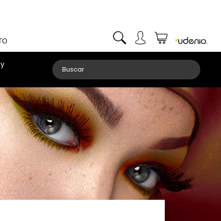
TO
 y