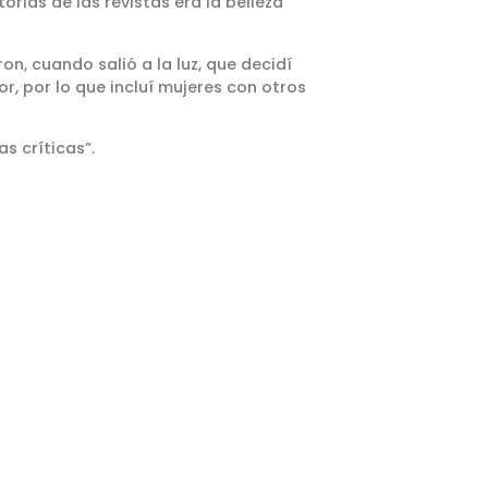
rias de las revistas era la belleza
n, cuando salió a la luz, que decidí
r, por lo que incluí mujeres con otros
s críticas”.