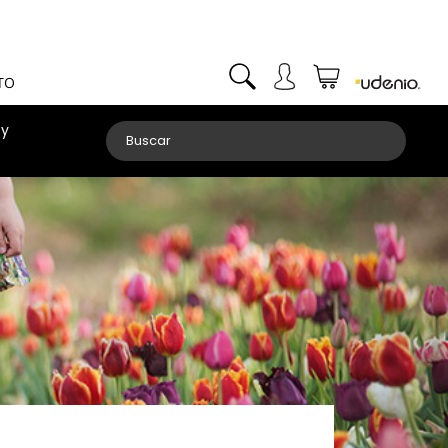
TO
 y