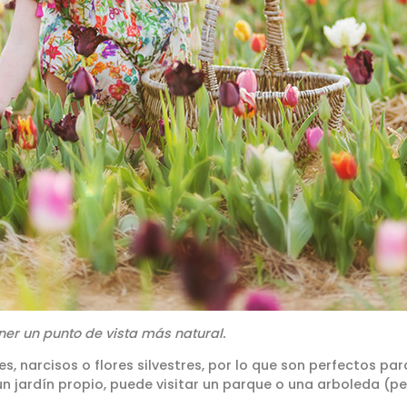
ner un punto de vista más natural.
es, narcisos o flores silvestres, por lo que son perfectos pa
n jardín propio, puede visitar un parque o una arboleda (per