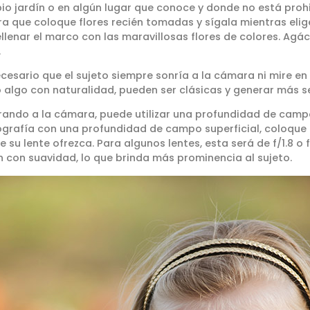
pio jardín o en algún lugar que conoce y donde no está pro
ara que coloque flores recién tomadas y sígala mientras elig
llenar el marco con las maravillosas flores de colores. Agác
.
ecesario que el sujeto siempre sonría a la cámara ni mire en
o algo con naturalidad, pueden ser clásicas y generar más s
rando a la cámara, puede utilizar una profundidad de campo
tografía con una profundidad de campo superficial, coloque
su lente ofrezca. Para algunos lentes, esta será de f/1.8 o f/
an con suavidad, lo que brinda más prominencia al sujeto.