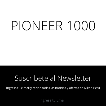
PIONEER 1000
R 1000 mejorará su práctica de caza con arco con su sistema de 
to de soporte de aljaba dedicado. Compacto y bien pensado, ofr
el campo. Repleta de características y detalles dedicados a la caza 
dará cualquier eventualidad y respaldará sigilosamente todas sus
asegurándose de que nunca se pierda una oportunidad.
Suscribete al Newsletter
Ingresa tu e-mail y recibe todas las noticias y ofertas de Nikon Perú