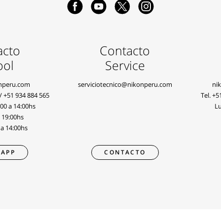
acto
Contacto
ool
Service
nperu.com
serviciotecnico@nikonperu.com
ni
/
+51 934 884 565
Tel.
+5
:00 a 14:00hs
Lu
a 19:00hs
 a 14:00hs
APP
CONTACTO