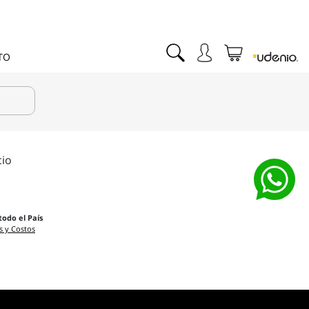
TO
cio
todo el País
s y Costos