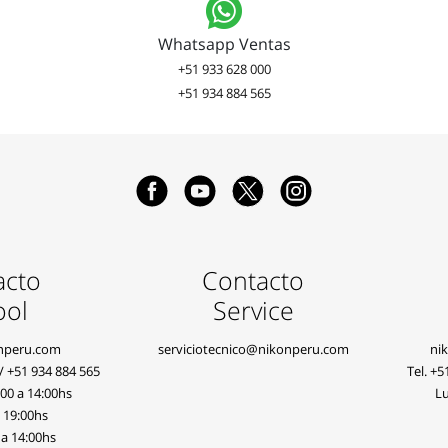
Whatsapp Ventas
+51 933 628 000
+51 934 884 565
acto
Contacto
ool
Service
nperu.com
serviciotecnico@nikonperu.com
ni
/
+51 934 884 565
Tel.
+5
:00 a 14:00hs
Lu
a 19:00hs
 a 14:00hs